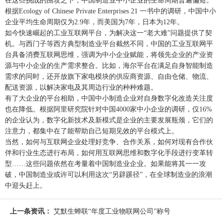
在这些挑战的围攻之下，中国制造业中小企业的生命周期普遍偏短。
根据Ecology of Chinese Private Enterprises 21 一书中的调研，中国中小
企业平均生命周期仅为2.9年，而美国为7年，日本为12年。
如今快速崛起的工业互联网平台，为解决这一“老大难”问题提供了契
机。与西门子等西方典型制造业平台截然不同，中国的工业互联网平
台具备消费互联网思维，强调为中小企业赋能，将领先企业的产业资
源与中小企业的生产需求整合。比如，海尔平台在满足自身智能制造
需求的同时，还开放旗下家电模块的供应商资源、自由仓储、物流、
配送资源，以解决家电及其周边行业的种种难题。
有了大企业的平台相助，中国中小制造企业对自身数字化改造关注度
也在降低。根据阿里研究院针对中国4000家中小企业的调研，仅16%
的企业认为，数字化新技术及新模式是企业的主要发展瓶颈，它们的
注意力，都集中在了能帮助自己短期见效的平台模式上。
当然，如何与互联网企业处理好竞争、合作关系，如何对现有合作伙
伴和行业生态进行布局，如何用互联网思维和数字化手段进行变革转
型……这些问题依然在考量着中国制造业企业。如果能将其一一攻
破，中国制造业或许可以利用这次“另辟蹊径”，在全球制造业的浪潮
中迎头赶上。
上一条资讯：
艾默生蝉联“年度工业物联网公司”称号